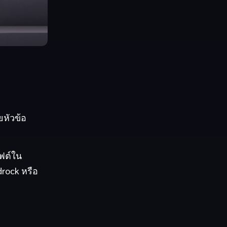
ยหัวข้อ
าฟต์ใน
drock หรือ